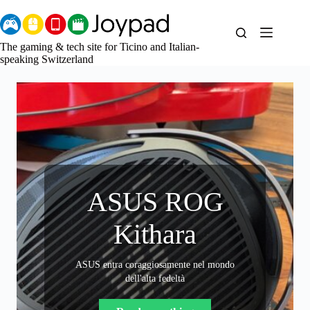
Skip
to
content
The gaming & tech site for Ticino and Italian-
speaking Switzerland
Blue
Reflection: The
ASUS ROG
Quartet
Kithara
(Nintendo
ASUS entra coraggiosamente nel mondo
Switch 2)
dell'alta fedeltà
Le commoventi storie delle magiche