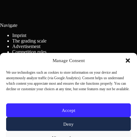
Navigate
Imprint
The grading scale
Advertisement
Competition rules
Cookie Policy (EU)
Manage Consent
We use technologies such as cookies to store information on your device and
Contact us
anonymously analyze traffic (via Google Analytics). Consent helps us understand
which content you appreciate most and ensures the site functions properly. You can
decline or customize your choices at any time, but some features may not be available.
Scrivi alla redazione
Accept
Deny
Other SCN members: