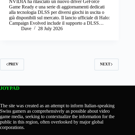
NVIDIA ha rilasciato un nuovo driver GeForce
Game Ready e una serie di aggiornamenti dedicati
alla tecnologia DLSS per diversi giochi in uscita o
già disponibili sul mercato. Il lancio ufficiale di Halo:
Campaign Evolved include il supporto a DLSS…
Dave
28 July 2026
PREV
NEXT
JOYPAD
The site was created as an attempt to inform Italian-speaking
Swiss gamers as comprehensively as possible about video
game media, seeking to contextualize the information for the
public in this region, often overlooked by major global
corporations.