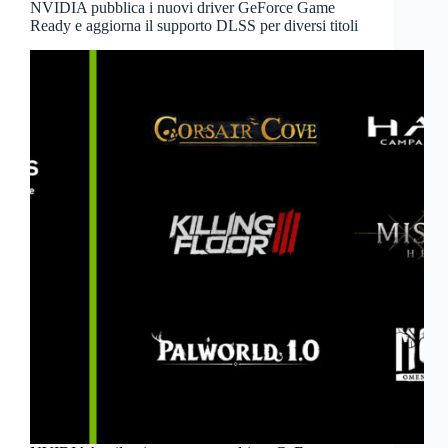
NVIDIA pubblica i nuovi driver GeForce Game
Ready e aggiorna il supporto DLSS per diversi titoli