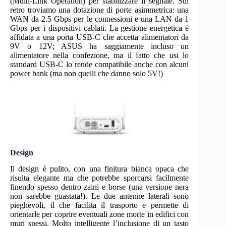
(Multi-Link Operation) per stabilizzare il segnale. Sul
retro troviamo una dotazione di porte asimmetrica: una
WAN da 2.5 Gbps per le connessioni e una LAN da 1
Gbps per i dispositivi cablati. La gestione energetica è
affidata a una porta USB-C che accetta alimentatori da
9V o 12V; ASUS ha saggiamente incluso un
alimentatore nella confezione, ma il fatto che usi lo
standard USB-C lo rende compatibile anche con alcuni
power bank (ma non quelli che danno solo 5V!)
Design
Il design è pulito, con una finitura bianca opaca che
risulta elegante ma che potrebbe sporcarsi facilmente
finendo spesso dentro zaini e borse (una versione nera
non sarebbe guastata!). Le due antenne laterali sono
pieghevoli, il che facilita il trasporto e permette di
orientarle per coprire eventuali zone morte in edifici con
muri spessi. Molto intelligente l’inclusione di un tasto