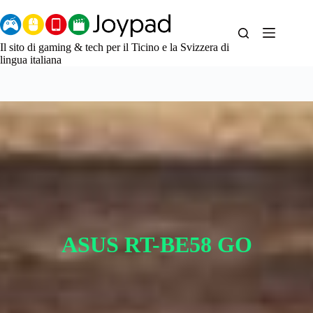
Salta
al
contenuto
Il sito di gaming & tech per il Ticino e la Svizzera di
lingua italiana
ASUS RT-BE58 GO