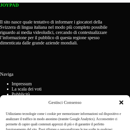
JOYPAD
Il sito nasce quale tentativo di informare i giocatori della
Svizzera di lingua italiana nel modo più completo possibile
riguardo ai media videoludici, cercando di contestualizzare
l’informazione per il pubblico di questa regione spesso
dimenticata dalle grande aziende mondiali.
Naviga
Impressum
La scala dei voti
Pubblicità
Regolamento concorsi
Gestisci Consenso
Cookie Policy (UE)
Utilizziamo tecnologie come i cookie per memorizzare informazioni sul dispositivo e
analizzare il traffico in modo anonimo (tramite Google Analytics). Acconsentire ci
Contact us
permette di capire quali contenuti apprezzi di più e di garantire il perfetto
funzionamento del sito. Puoi rifiutare o personalizzare le tue scelte in qualsiasi