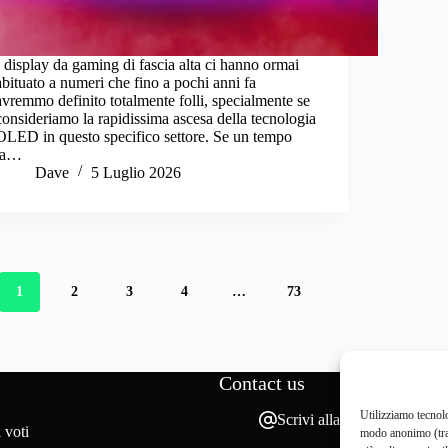
I display da gaming di fascia alta ci hanno ormai
abituato a numeri che fino a pochi anni fa
avremmo definito totalmente folli, specialmente se
consideriamo la rapidissima ascesa della tecnologia
OLED in questo specifico settore. Se un tempo
la…
Dave
5 Luglio 2026
1
2
3
4
…
73
Contact us
Utilizziamo tecnolo
Scrivi alla redazione
 voti
modo anonimo (tram