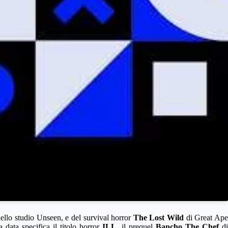
ello studio Unseen, e del survival horror
The Lost Wild
di Great Ap
 data specifica il titolo horror
ILL
, il prequel
Bancho The Chef
di