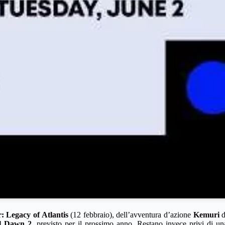
 Legacy of Atlantis
(12 febbraio), dell’avventura d’azione
Kemuri
d
l Dawn 2
, previsto per il prossimo anno. Restano invece privi di una