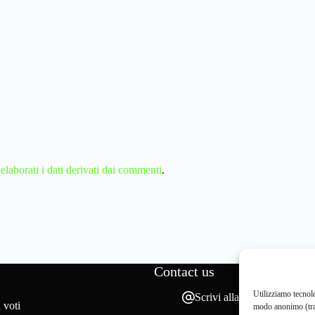
aborati i dati derivati dai commenti
.
Contact us
Utilizziamo tecnolo
Scrivi alla redazione
 voti
modo anonimo (tram