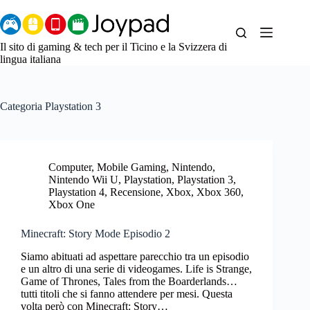
Salta
al
contenuto
Il sito di gaming & tech per il Ticino e la Svizzera di
lingua italiana
Categoria
Playstation 3
Computer
,
Mobile Gaming
,
Nintendo
,
Nintendo Wii U
,
Playstation
,
Playstation 3
,
Playstation 4
,
Recensione
,
Xbox
,
Xbox 360
,
Xbox One
Minecraft: Story Mode Episodio 2
Siamo abituati ad aspettare parecchio tra un episodio
e un altro di una serie di videogames. Life is Strange,
Game of Thrones, Tales from the Boarderlands…
tutti titoli che si fanno attendere per mesi. Questa
volta però con Minecraft: Story…