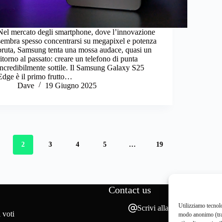
Nel mercato degli smartphone, dove l’innovazione
sembra spesso concentrarsi su megapixel e potenza
bruta, Samsung tenta una mossa audace, quasi un
ritorno al passato: creare un telefono di punta
incredibilmente sottile. Il Samsung Galaxy S25
Edge è il primo frutto…
Dave
19 Giugno 2025
2
3
4
5
…
19
Contact us
Utilizziamo tecnolo
Scrivi alla redazione
 voti
modo anonimo (tram