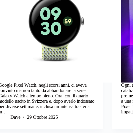
Google Pixel Watch, negli scorsi anni, ci aveva
Ogni a
convinto ma non tanto da abbandonare la serie
catali
Galaxy Watch a tempo pieno. Ora, con il quarto
promet
modello uscito in Svizzera e, dopo averlo indossato
a una 
per diverse settimane, inclusa un’intensa trasferta
Pixel
in…
impat
Dave
29 Ottobre 2025