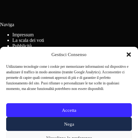
Naviga
Impressum
La scala dei voti
Pubblicità
Regolamento concorsi
Gestisci Consenso
Cookie Policy (UE)
Utilizziamo tecnologie come i cookie per memorizzare informazioni sul dispositivo e
analizzare il traffico in modo anonimo (tramite Google Analytics). Acconsentire ci
Contact us
permette di capire quali contenuti apprezzi di più e di garantire il perfetto
funzionamento del sito. Puoi rifiutare o personalizzare le tue scelte in qualsiasi
momento, ma alcune funzionalità potrebbero non essere disponibili.
Scrivi alla redazione
Accetta
Nega
Altri membri di SCN:
Visualizza le preferenze