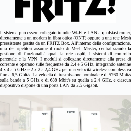
Il sistema può essere collegato tramite Wi-Fi e LAN a qualsiasi router,
direttamente a un modem in fibra ottica (ONT) oppure a una rete Mesh
preesistente gestita da un FRITZ Box. All’interno della configurazione,
uno dei ripetitori assume il ruolo di Mesh Master, centralizzando la
gestione di funzionalità quali la rete ospiti, i sistemi di controllo
parentale e la VPN. I moduli si collegano direttamente alla presa di
corrente e operano sulle frequenze da 2,4 e 5 GHz, integrando antenne
4 x 4 a 5 GHz e 2 x 2 a 2,4 GHz per una velocità wireless complessiva
fino a 6,5 Gbit/s. La velocità di trasmissione nominale è di 5760 Mbit/s
sulla banda a 5 GHz e di 688 Mbit/s su quella a 2,4 GHz, e ciascun
dispositivo dispone di una porta LAN da 2,5 Gigabit.