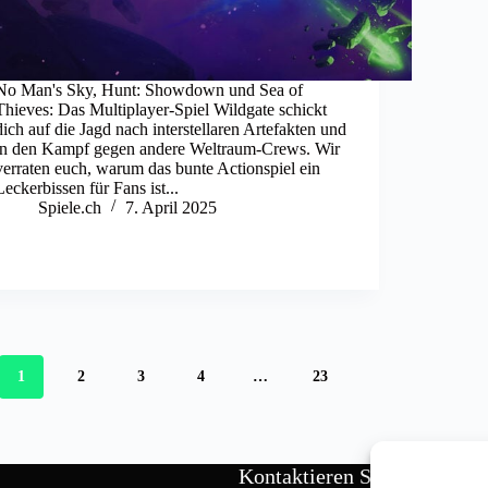
No Man's Sky, Hunt: Showdown und Sea of
Thieves: Das Multiplayer-Spiel Wildgate schickt
dich auf die Jagd nach interstellaren Artefakten und
in den Kampf gegen andere Weltraum-Crews. Wir
verraten euch, warum das bunte Actionspiel ein
Leckerbissen für Fans ist...
Spiele.ch
7. April 2025
1
2
3
4
…
23
Kontaktieren Sie uns