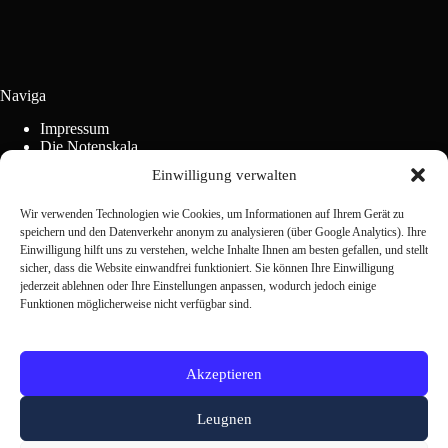
Naviga
Impressum
Die Notenskala
Werbung
Einwilligung verwalten
Wettbewerbsordnung
Cookie-Richtlinie (EU)
Wir verwenden Technologien wie Cookies, um Informationen auf Ihrem Gerät zu
speichern und den Datenverkehr anonym zu analysieren (über Google Analytics). Ihre
Einwilligung hilft uns zu verstehen, welche Inhalte Ihnen am besten gefallen, und stellt
Kontaktieren Sie uns
sicher, dass die Website einwandfrei funktioniert. Sie können Ihre Einwilligung
jederzeit ablehnen oder Ihre Einstellungen anpassen, wodurch jedoch einige
Funktionen möglicherweise nicht verfügbar sind.
Scrivi alla redazione
Akzeptieren
Leugnen
Weitere SCN-Mitglieder: