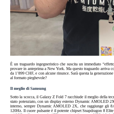
È un traguardo ingegneristico che suscita un immediato “effett
provare in anteprima a New York. Ma questo traguardo arriva con
da 1’899 CHF, e con alcune rinunce. Sarà questa la generazione 
al formato pieghevole?
Il meglio di Samsung
Sotto la scocca, il Galaxy Z Fold 7 racchiude il meglio della te
stato potenziato, con un display esterno Dynamic AMOLED 2X da
interno, sempre Dynamic AMOLED 2X, che raggiunge gli 8.0 po
120Hz. Il cuore pulsante è il potente chipset Snapdragon 8 Eli