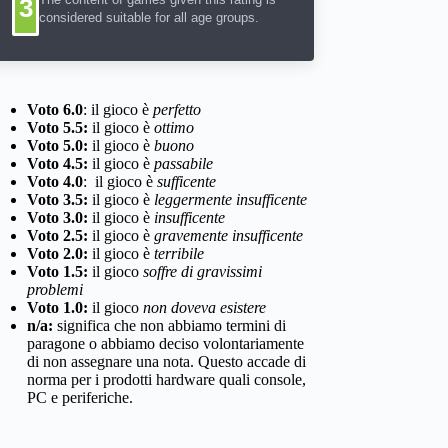
3
considered suitable for all age groups.
Voto 6.0
: il gioco è
perfetto
Voto 5.5:
il gioco è
ottimo
Voto 5.0:
il gioco è
buono
Voto 4.5:
il gioco è
passabile
Voto 4.0
: il gioco è
sufficente
Voto 3.5:
il gioco è
leggermente insufficente
Voto 3.0:
il gioco è
insufficente
Voto 2.5:
il gioco è
gravemente insufficente
Voto 2.0:
il gioco è
terribile
Voto 1.5:
il gioco
soffre di gravissimi
problemi
Voto 1.0:
il gioco
non doveva esistere
n/a:
significa che non abbiamo termini di
paragone o abbiamo deciso volontariamente
di non assegnare una nota. Questo accade di
norma per i prodotti hardware quali console,
PC e periferiche.