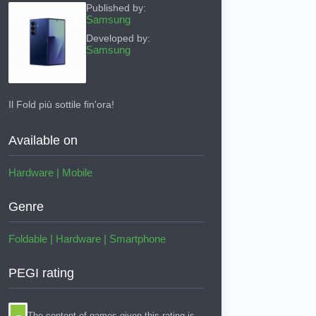
Published by:
Samsung
Developed by:
Samsung
Il Fold più sottile fin'ora!
Available on
Hardware
|
Mobile
Genre
Foldable
|
Hardware
|
Smartphone
PEGI rating
The content of games given this rating is