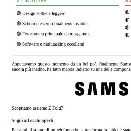
✓ Cosa ci piace
✕ C
🔴 
🟢 Design sottile e leggero
🔴 
🟢 Schermo esterno finalmente usabile
🔴 
🟢 Fotocamera principale da top-gamma
🔴 
🟢 Software e multitasking eccellenti
Aspettavamo questo momento da un bel po’, finalmente Samsung
ancora più inedito, ha fatto marcia indietro su una delle component
Scopriamo assieme Z Fold7!
Sogni ad occhi aperti
Per anni, il sogno di un telefono che si trasforma in tablet è 