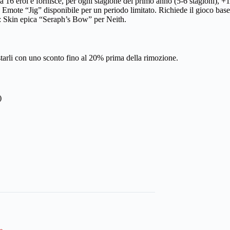
 16 eroi e fornisce, per ogni stagione del primo anno (5-6 stagioni), +1
 Emote “Jig” disponibile per un periodo limitato. Richiede il gioco base
 Skin epica “Seraph’s Bow” per Neith.
istarli con uno sconto fino al 20% prima della rimozione.
)