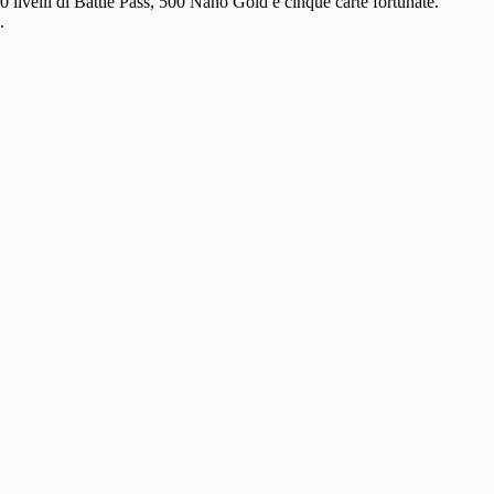
0 livelli di Battle Pass, 500 Nano Gold e cinque carte fortunate.
.