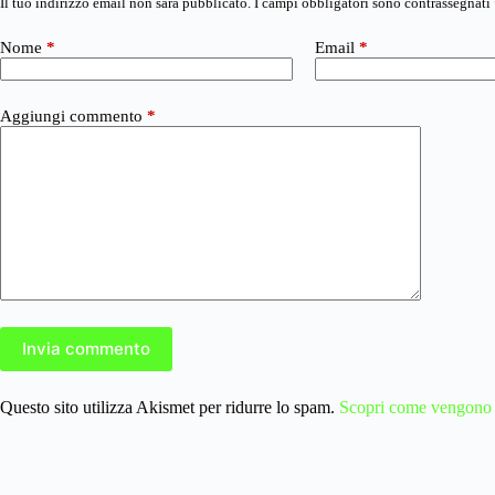
Il tuo indirizzo email non sarà pubblicato.
I campi obbligatori sono contrassegnati
Nome
*
Email
*
Aggiungi commento
*
Invia commento
Questo sito utilizza Akismet per ridurre lo spam.
Scopri come vengono el