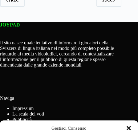
PREC
SUCC
JOYPAD
Il sito nasce quale tentativo di informare i giocatori della
Svizzera di lingua italiana nel modo più completo possibile
riguardo ai media videoludici, cercando di contestualizzare
l’informazione per il pubblico di questa regione spesso
dimenticata dalle grande aziende mondiali.
Naviga
Impressum
La scala dei voti
Pubblicità
Regolamento concorsi
Gestisci Consenso
Cookie Policy (UE)