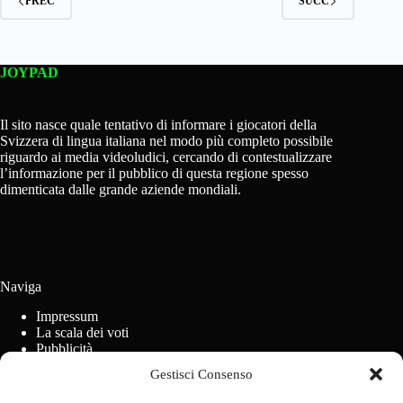
PREC
SUCC
JOYPAD
Il sito nasce quale tentativo di informare i giocatori della
Svizzera di lingua italiana nel modo più completo possibile
riguardo ai media videoludici, cercando di contestualizzare
l’informazione per il pubblico di questa regione spesso
dimenticata dalle grande aziende mondiali.
Naviga
Impressum
La scala dei voti
Pubblicità
Regolamento concorsi
Gestisci Consenso
Cookie Policy (UE)