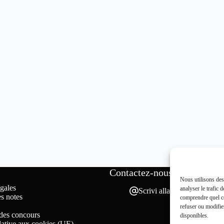
Contactez-nous
Nous utilisons des
gales
analyser le trafic
Scrivi alla redazione
es notes
comprendre quel co
refuser ou modifie
des concours
disponibles.
elative aux cookies (UE)