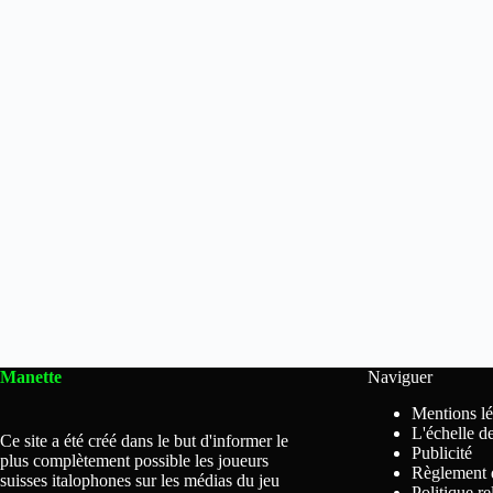
Manette
Naviguer
Mentions lé
L'échelle d
Ce site a été créé dans le but d'informer le
Publicité
plus complètement possible les joueurs
Règlement 
suisses italophones sur les médias du jeu
Politique r