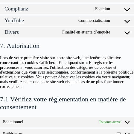
au
Complianz
service
Fonction
Consente
Google
à
Analytics
YouTube
la
Commercialisation
Consente
conformit
au
du
Divers
service
Finalité en attente d’enquête
Consent
service
YouTube
to
service
7. Autorisation
#!trpst#trp
gettext-
Lors de votre première visite sur notre site web, une fenêtre explicative
data-
concernant les cookies s'affichera. En cliquant sur « Enregistrer les
trpgettext
préférences », vous autorisez l'utilisation des catégories de cookies et
d'extensions que vous avez sélectionnées, conformément à la présente politique
relative aux cookies. Vous pouvez désactiver les cookies via votre navigateur,
mais veuillez noter que notre site web risque alors de ne plus fonctionner
correctement.
7.1 Vérifiez votre réglementation en matière de
consentement
Fonctionnel
Toujours activé
Préférences