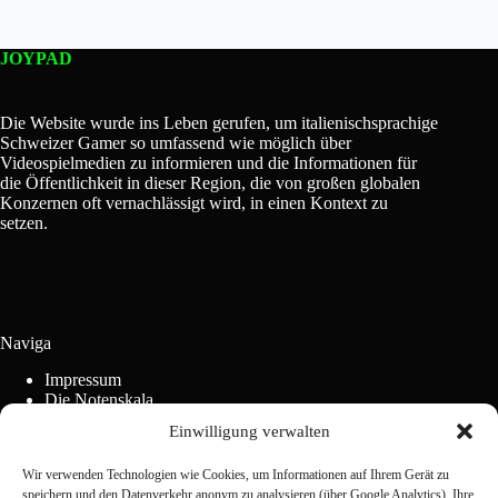
JOYPAD
Die Website wurde ins Leben gerufen, um italienischsprachige
Schweizer Gamer so umfassend wie möglich über
Videospielmedien zu informieren und die Informationen für
die Öffentlichkeit in dieser Region, die von großen globalen
Konzernen oft vernachlässigt wird, in einen Kontext zu
setzen.
Naviga
Impressum
Die Notenskala
Werbung
Einwilligung verwalten
Wettbewerbsordnung
Cookie-Richtlinie (EU)
Wir verwenden Technologien wie Cookies, um Informationen auf Ihrem Gerät zu
speichern und den Datenverkehr anonym zu analysieren (über Google Analytics). Ihre