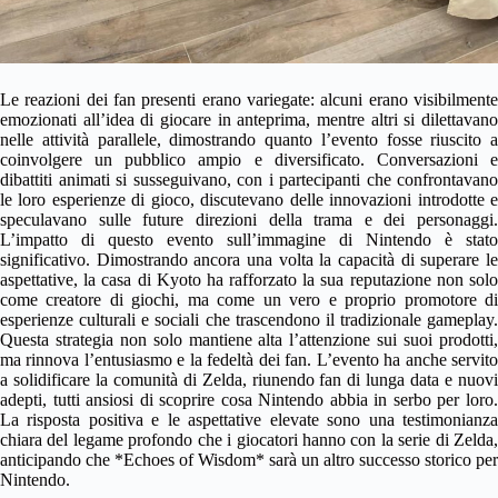
Le reazioni dei fan presenti erano variegate: alcuni erano visibilmente
emozionati all’idea di giocare in anteprima, mentre altri si dilettavano
nelle attività parallele, dimostrando quanto l’evento fosse riuscito a
coinvolgere un pubblico ampio e diversificato. Conversazioni e
dibattiti animati si susseguivano, con i partecipanti che confrontavano
le loro esperienze di gioco, discutevano delle innovazioni introdotte e
speculavano sulle future direzioni della trama e dei personaggi.
L’impatto di questo evento sull’immagine di Nintendo è stato
significativo. Dimostrando ancora una volta la capacità di superare le
aspettative, la casa di Kyoto ha rafforzato la sua reputazione non solo
come creatore di giochi, ma come un vero e proprio promotore di
esperienze culturali e sociali che trascendono il tradizionale gameplay.
Questa strategia non solo mantiene alta l’attenzione sui suoi prodotti,
ma rinnova l’entusiasmo e la fedeltà dei fan. L’evento ha anche servito
a solidificare la comunità di Zelda, riunendo fan di lunga data e nuovi
adepti, tutti ansiosi di scoprire cosa Nintendo abbia in serbo per loro.
La risposta positiva e le aspettative elevate sono una testimonianza
chiara del legame profondo che i giocatori hanno con la serie di Zelda,
anticipando che *Echoes of Wisdom* sarà un altro successo storico per
Nintendo.