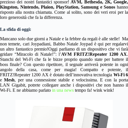
prezioso dei nostri fantastici sponsor!
AVM, Bethesda, 2K, Google,
Kingston, Nintendo, Plaion, PlayStation, Samsung e Sonos
hann
risposto alla nostra chiamata. Come al solito, sono dei veri eroi per la
loro generosità che fa la differenza.
La sfida di oggi:
Mancano solo due giorni a Natale e la febbre da regali è alle stelle! Ma
non temete, cari Joypadiani, Babbo Natale Joypad è qui per regalarvi
un altro fantastico premio!Oggi parliamo di un dispositivo che vi farà
gridare “Miracolo di Natale!”: l’
AVM FRITZ!Repeater 1200 AX
.
Stanchi del Wi-Fi che fa le bizze proprio quando state per battere il
boss finale? Con questo ripetitore, il segnale arriverà potente in ogni
angolo della casa, come per magia! Compatto e potente, il
FRITZ!Repeater 1200 AX è dotato dell’innovativa tecnologia
Wi-Fi 6
e
Mesh
, per una connessione stabile e velocissima. E con la port
LAN Gigabit, potrete collegare anche i dispositivi che non hanno il
Wi-Fi. E ne abbiamo parlato
in una news
tempo fa! wink wink!