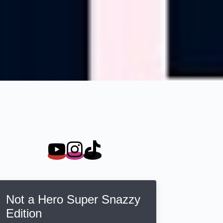
Not a Hero Super Snazzy
Edition