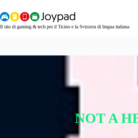
Salta
al
contenuto
Il sito di gaming & tech per il Ticino e la Svizzera di lingua italiana
NOT A H