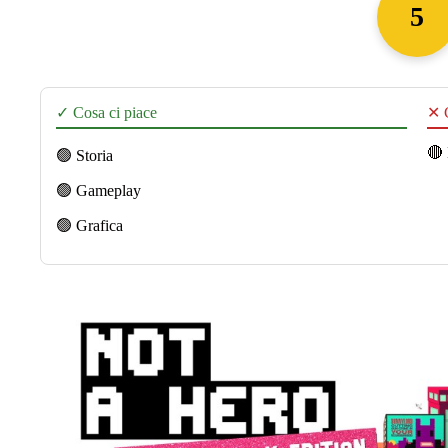
5
✓ Cosa ci piace
✕ C
🔴
🟢 Storia
🟢 Gameplay
🟢 Grafica