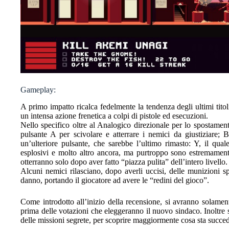
Gameplay:
A primo impatto ricalca fedelmente la tendenza degli ultimi titol
un intensa azione frenetica a colpi di pistole ed esecuzioni.
Nello specifico oltre al Analogico direzionale per lo spostamen
pulsante A per scivolare e atterrare i nemici da giustiziare; 
un’ulteriore pulsante, che sarebbe l’ultimo rimasto: Y, il quale
esplosivi e molto altro ancora, ma purtroppo sono estremamente 
otterranno solo dopo aver fatto “piazza pulita” dell’intero livello.
Alcuni nemici rilasciano, dopo averli uccisi, delle munizioni sp
danno, portando il giocatore ad avere le “redini del gioco”.
Come introdotto all’inizio della recensione, si avranno solamen
prima delle votazioni che eleggeranno il nuovo sindaco. Inoltre s
delle missioni segrete, per scoprire maggiormente cosa sta succ