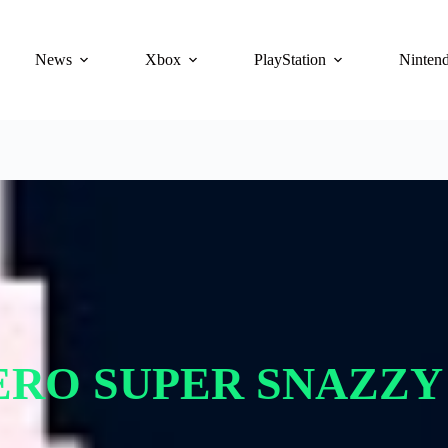
News
Xbox
PlayStation
Ninten
ERO SUPER SNAZZY