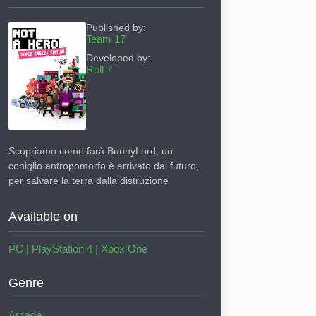
Published by:
Team 17
Developed by:
Roll 7
Scopriamo come farà BunnyLord, un
coniglio antropomorfo è arrivato dal futuro,
per salvare la terra dalla distruzione
Available on
PC
|
PlayStation 4
|
Xbox One
Genre
Arcade