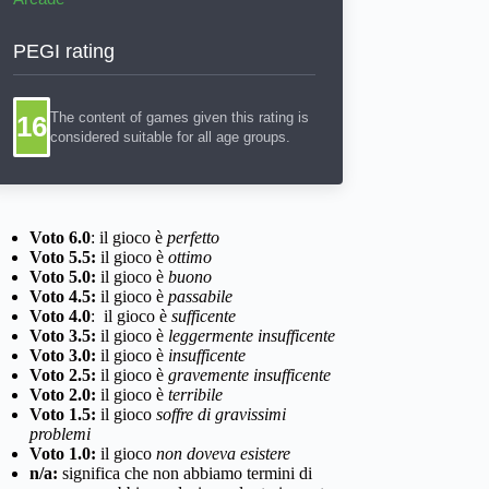
PEGI rating
The content of games given this rating is
16
considered suitable for all age groups.
Voto 6.0
: il gioco è
perfetto
Voto 5.5:
il gioco è
ottimo
Voto 5.0:
il gioco è
buono
Voto 4.5:
il gioco è
passabile
Voto 4.0
: il gioco è
sufficente
Voto 3.5:
il gioco è
leggermente insufficente
Voto 3.0:
il gioco è
insufficente
Voto 2.5:
il gioco è
gravemente insufficente
Voto 2.0:
il gioco è
terribile
Voto 1.5:
il gioco
soffre di gravissimi
problemi
Voto 1.0:
il gioco
non doveva esistere
n/a:
significa che non abbiamo termini di