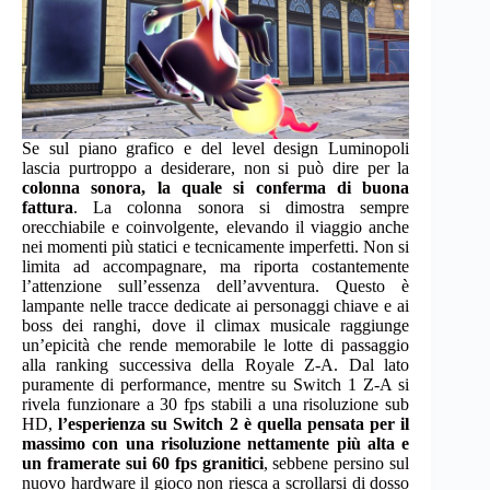
Se sul piano grafico e del level design Luminopoli
lascia purtroppo a desiderare, non si può dire per la
colonna sonora, la quale si conferma di buona
fattura
. La colonna sonora si dimostra sempre
orecchiabile e coinvolgente, elevando il viaggio anche
nei momenti più statici e tecnicamente imperfetti. Non si
limita ad accompagnare, ma riporta costantemente
l’attenzione sull’essenza dell’avventura. Questo è
lampante nelle tracce dedicate ai personaggi chiave e ai
boss dei ranghi, dove il climax musicale raggiunge
un’epicità che rende memorabile le lotte di passaggio
alla ranking successiva della Royale Z-A. Dal lato
puramente di performance, mentre su Switch 1 Z-A si
rivela funzionare a 30 fps stabili a una risoluzione sub
HD,
l’esperienza su Switch 2 è quella pensata per il
massimo con una risoluzione nettamente più alta e
un framerate sui 60 fps granitici
, sebbene persino sul
nuovo hardware il gioco non riesca a scrollarsi di dosso