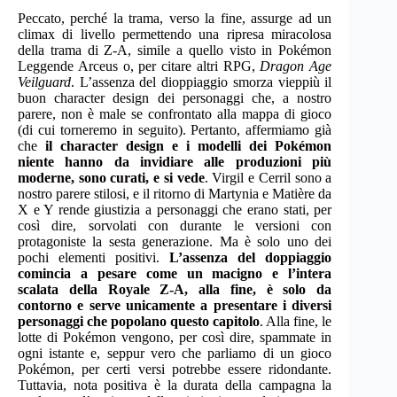
Peccato, perché la trama, verso la fine, assurge ad un
climax di livello permettendo una ripresa miracolosa
della trama di Z-A, simile a quello visto in Pokémon
Leggende Arceus o, per citare altri RPG,
Dragon Age
Veilguard
. L’assenza del dioppiaggio smorza vieppiù il
buon character design dei personaggi che, a nostro
parere, non è male se confrontato alla mappa di gioco
(di cui torneremo in seguito). Pertanto, affermiamo già
che
il character design e i modelli dei Pokémon
niente hanno da invidiare alle produzioni più
moderne, sono curati, e si vede
. Virgil e Cerril sono a
nostro parere stilosi, e il ritorno di Martynia e Matière da
X e Y rende giustizia a personaggi che erano stati, per
così dire, sorvolati con durante le versioni con
protagoniste la sesta generazione. Ma è solo uno dei
pochi elementi positivi.
L’assenza del doppiaggio
comincia a pesare come un macigno e l’intera
scalata della Royale Z-A, alla fine, è solo da
contorno e serve unicamente a presentare i diversi
personaggi che popolano questo capitolo
. Alla fine, le
lotte di Pokémon vengono, per così dire, spammate in
ogni istante e, seppur vero che parliamo di un gioco
Pokémon, per certi versi potrebbe essere ridondante.
Tuttavia, nota positiva è la durata della campagna la