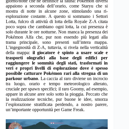
giorno/notte che ne definisce la fauna: Pokémon diversi
appaiono a seconda dell’orario, come Staryu che si
mostra di notte in alcune zone, stimolando una ri-
esplorazione costante. A questo si sommano i Settori
Lotta, fulcro di attività di lotta della Royale Z-A citata
poco sopra che cambiano ogni lotta, la cui presenza è
solo durante le ore notturne. Non manca la presenza dei
Pokémon Alfa che, pur non essendo più legati alla
trama principale, sono presenti sull’intera mappa.
L’ingegnosità di Z-A, tuttavia, si rivela nella verticalità
della mappa:
il giocatore è spinto a usare scale e
trasporti olografici alla base degli edifici per
raggiungere le sommità degli stati, trasformati in
veri e propri livelli di esplorazione dove è spesso
possibile catturare Pokémon rari alla stregua di un
parkour urbano
. La caccia al raro diviene un incrocio
tra luogo, orario e tempo meteorologico alterato,
cruciale per spawn specifici; il raro Goomy, ad esempio,
appare in alcune aree solo sotto la pioggia. Peccato che
la realizzazione tecniche, pur buone le idee, smorza
l’esplorazione stratificata perdendo, a nostro parere,
un’importante opportunità per Game Freak.