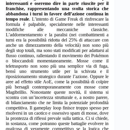
interessanti e oseremo dire in parte riuscite per il
franchise, rappresentando una svolta storica che
abbandona i turni in favore dell’azione continua in
tempo reale
. L’intento di Game Freak di rinfrescare la
formula è palpabile, specialmente nelle interessanti
modifiche alle meccaniche classiche.
L’addormentamento e la paralisi (nei combattimenti a
turni era la possibilità ridotta del 25% di attaccare con
anche un dimezzamento della velocità) non sono più
degli stop totali, ma sono stati modificati per adattarsi al
flusso continuo, rallentando il movimento dei Pokémon
o bloccandoli momentaneamente. Mosse come il
teletrasporto non sono più una semplice via di fuga,
bensì uno strumento utile per la schivata e il
riposizionamento strategico durante l’azione. Oppure le
aree ad effetto stile AoE, come la possibilità di colpire
più bersagli contemporaneamente con mosse come
Magibrillio. Nonostante queste novità, il sistema si
scontra con un’incertezza strutturale e, a nostro parere,
di bilanciamento che ne limita la potenziale profondità
competitiva. Il gameplay loop finisce troppo spesso per
risolversi in un caotico e ossessivo spam di mosse, dove
la prontezza di riflessi prevale sulla tattica. Ci si chiede,
in sostanza, come potranno queste battaglie evolvere in
qualcosa di veramente competitivo se la logica che