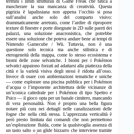
termini i limiti strutturali di Game Freak che fatica a
mascherare la sua mancanza di creatività. Questa
pigrizia è lapalissiana non appena l’occhio si posa
sull’analisi anche solo del comparto visivo:
drammaticamente arretrato, come l’ardire di riproporre
texture di finestre e porte disegnate in 2D sulle pareti dei
palazzi, una soluzione anacronistica, che potrebbe
essere una soluzione che poteva andare bene ai tempi di
Nintendo Gamecube / Wii. Tuttavia, non è una
questione solo tecnica ma anche stilistica e di
eterogeneità della mappa, come lo stesso ecosistema e
biomi delle zone selvatiche. I biomi per i Pokémon
selvatici appaiono forzati ad adattarsi alla piattezza della
città e la varietà visiva degli stessi è ridotta all’osso.
Invece di osare con ambientazioni tematiche e uniche
— come esplorare una piscina pubblica per i Pokémon
d’acqua o l’imponente architettura delle vicinanze di
un’iconica cattedrale per i Pokémon di tipo Spettro e
Psico — il gioco opta per un banale cimitero, mancando
di vera personalità. Non è proprio una bella figura
notare più cura nei dettagli nelle canalizzazioni delle
fogne che nella città stessa. L’apprezzata verticalità è
però presto limitata dai comandi che non permettono
un’esplorazione fluida, come la qualsivoglia assenza di
un tasto salto o un glide bizzarro che interviene tramite