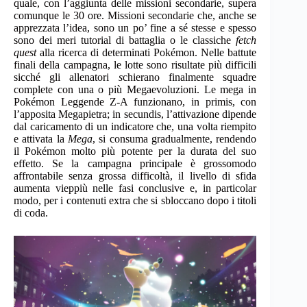
quale, con l’aggiunta delle missioni secondarie, supera
comunque le 30 ore. Missioni secondarie che, anche se
apprezzata l’idea, sono un po’ fine a sé stesse e spesso
sono dei meri tutorial di battaglia o le classiche
fetch
quest
alla ricerca di determinati Pokémon. Nelle battute
finali della campagna, le lotte sono risultate più difficili
sicché gli allenatori
s
chierano finalmente squadre
complete con una o più Megaevoluzioni. Le mega in
Pokémon Leggende Z-A funzionano, in primis, con
l’apposita Megapietra; in secundis, l’attivazione dipende
dal caricamento di un indicatore che, una volta riempito
e attivata la
Mega
, si consuma gradualmente, rendendo
il Pokémon molto più potente per la durata del suo
effetto. Se la campagna principale è grossomodo
affrontabile senza grossa difficoltà, il livello di sfida
aumenta vieppiù nelle fasi conclusive e, in particolar
modo, per i contenuti extra che si sbloccano dopo i titoli
di coda.