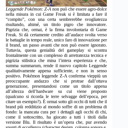
Leggende Pokémon: Z-A
non può che essere agro-dolce
nella misura in cui Game Freak si è limitata a fare il
“compito”, con una certa sembrerebbe svogliatezza
risultando, ahimé, un titolo pigro che innovatore.
Pigrizia che, ormai, è la firma involontaria di Game
Freak. Si dà certamente credito all’audace svolta verso
le battaglie in tempo reale, unico faro di innovazione per
il brand, un passo avanti che non può essere ignorato.
Tuttavia, questa genialità del gameplay si scontra
frontalmente con un complesso di arretratezza tecnica e
pigrizia stilistica che mina l’intera esperienza e che,
summa summarum, rende il nuovo capitolo Leggende
qualitativamente appena sufficiente, e non in senso
positivo. Pokémon leggende Z-A conferma vieppiù un
preoccupante andazzo che si protrae dall’ottava
generazione, presentandosi come un titolo appena
all’altezza dell’hardware su cui viene proposto
(qualcuno si ricorda le terre selvagge dell’epoca, per
citare un esempio?). È ormai sotto gli occhi di tutti che il
brand più redditizio al mondo soffre di un problema di
fondo: la mancata cura per i dettagli agli occhi di chi,
come il sottoscritto, ha giocato a tutti i titoli dalla
versione Blu. Il risultato è un’opera che, pur avendo
spunti di eccellenza (character design, colonna sonora e,