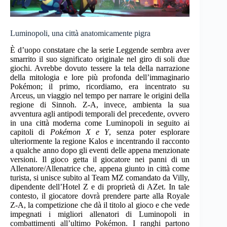
Luminopoli, una città anatomicamente pigra
È d’uopo constatare che la serie Leggende sembra aver
smarrito il suo significato originale nel giro di soli due
giochi. Avrebbe dovuto tessere la tela della narrazione
della mitologia e lore più profonda dell’immaginario
Pokémon; il primo, ricordiamo, era incentrato su
Arceus, un viaggio nel tempo per narrare le origini della
regione di Sinnoh. Z-A, invece, ambienta la sua
avventura agli antipodi temporali del precedente, ovvero
in una città moderna come Luminopoli in seguito ai
capitoli di
Pokémon X e Y
, senza poter esplorare
ulteriormente la regione Kalos e incentrando il racconto
a qualche anno dopo gli eventi delle appena menzionate
versioni. Il gioco getta il giocatore nei panni di un
Allenatore/Allenatrice che, appena giunto in città come
turista, si unisce subito al Team MZ comandato da Villy,
dipendente dell’Hotel Z e di proprietà di AZet. In tale
contesto, il giocatore dovrà prendere parte alla Royale
Z-A, la competizione che dà il titolo al gioco e che vede
impegnati i migliori allenatori di Luminopoli in
combattimenti all’ultimo Pokémon. I ranghi partono