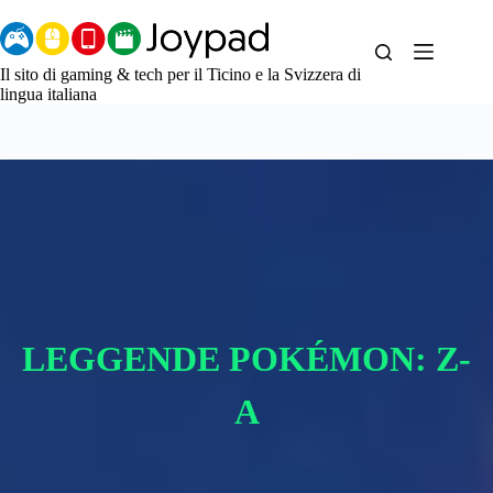
Salta
al
contenuto
Il sito di gaming & tech per il Ticino e la Svizzera di
lingua italiana
LEGGENDE POKÉMON: Z-
A