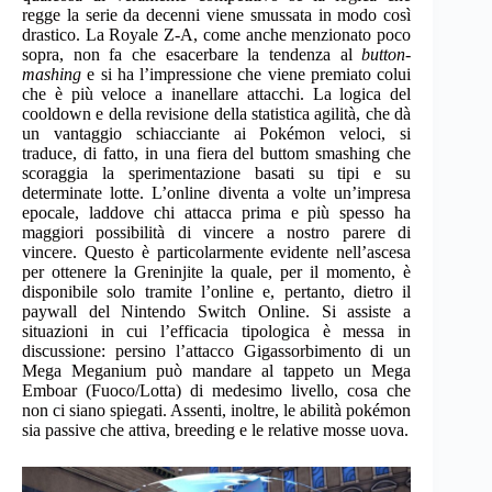
regge la serie da decenni viene smussata in modo così
drastico. La Royale Z-A, come anche menzionato poco
sopra, non fa che esacerbare la tendenza al
button-
mashing
e si ha l’impressione che viene premiato colui
che è più veloce a inanellare attacchi. La logica del
cooldown e della revisione della statistica agilità, che dà
un vantaggio schiacciante ai Pokémon veloci, si
traduce, di fatto, in una fiera del buttom smashing che
scoraggia la sperimentazione basati su tipi e su
determinate lotte. L’online diventa a volte un’impresa
epocale, laddove chi attacca prima e più spesso ha
maggiori possibilità di vincere a nostro parere di
vincere. Questo è particolarmente evidente nell’ascesa
per ottenere la Greninjite la quale, per il momento, è
disponibile solo tramite l’online e, pertanto, dietro il
paywall del Nintendo Switch Online. Si assiste a
situazioni in cui l’efficacia tipologica è messa in
discussione: persino l’attacco Gigassorbimento di un
Mega Meganium può mandare al tappeto un Mega
Emboar (Fuoco/Lotta) di medesimo livello, cosa che
non ci siano spiegati. Assenti, inoltre, le abilità pokémon
sia passive che attiva, breeding e le relative mosse uova.