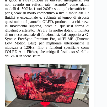
Il gioco il PG27UCDM sa davvero distinguersi. Pur
non avendo un refresh rate “assurdo” come alcuni
modelli da 500Hz, i suoi 240Hz sono più che sufficienti
per giocare in modo competitivo a livelli molto alti. La
fluidità è eccezionale e, abbinata al tempo di risposta
quasi nullo del pannello OLED, produce una chiarezza
in movimento superba, priva di qualsiasi forma di
ghosting o artefatto. ASUS ha inoltre dotato il monitor
di un ricco arsenale di funzionalità: dal supporto a G-
Sync e FreeSync Premium Pro, all’ELMB (Extreme
Low Motion Blur) per migliorare ulteriormente la
nitidezza a 120Hz, fino a funzioni specifiche come
l’OLED Anti Flicker, che mitiga il fastidioso sfarfallio
del VRR in scene scure.