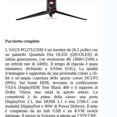
Pacchetto completo
L’ASUS PG27UCDM è un monitor da 26.5 pollici con
un pannello Quantum Dot OLED (QD-OLED) di
ultima generazione, con risoluzione 4K (3840×2160) e
un refresh rate di 240Hz. Il tempo di risposta è quasi
istantaneo, dichiarato a 0.03ms (GtG). La qualità
d’immagine è supportata da una profondità colore a 10-
bit e un’ampia copertura dello spazio colore DCI-P3
(99%). Sul fronte HDR, troviamo la certificazione
VESA DisplayHDR True Black 400 e il supporto al
Dolby Vision, una rarità in questo settore. La
connettività è da primo della classe: una porta
DisplayPort 2.1, due HDMI 2.1 e una USB-C con
modalità DisplayPort e 90W di Power Delivery. Il tutto
è completato da un hub USB e un KVM switch
integrato. Il prezzo in Svizzera si attesta sui 1’070 CHF.