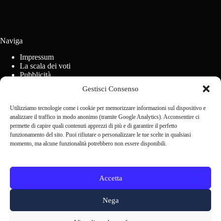
Naviga
Impressum
La scala dei voti
Pubblicità
Regolamento concorsi
Gestisci Consenso
Cookie Policy (UE)
Utilizziamo tecnologie come i cookie per memorizzare informazioni sul dispositivo e
analizzare il traffico in modo anonimo (tramite Google Analytics). Acconsentire ci
Contact us
permette di capire quali contenuti apprezzi di più e di garantire il perfetto
funzionamento del sito. Puoi rifiutare o personalizzare le tue scelte in qualsiasi
momento, ma alcune funzionalità potrebbero non essere disponibili.
Scrivi alla redazione
Accetta
Nega
Altri membri di SCN: