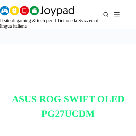
Salta
al
contenuto
Il sito di gaming & tech per il Ticino e la Svizzera di
lingua italiana
ASUS ROG SWIFT OLED
PG27UCDM