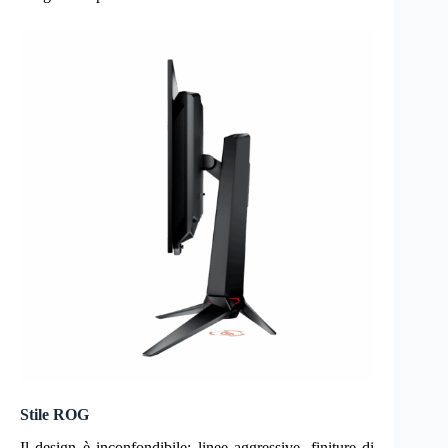
Stile ROG
Il design è inconfondibile: linee aggressive, finiture di